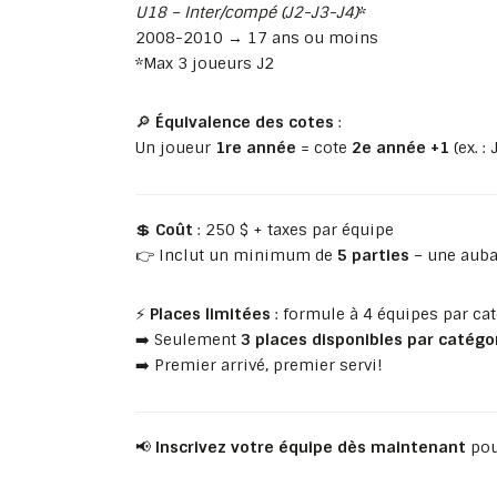
U18 – Inter/compé (J2-J3-J4)
*
2008-2010 → 17 ans ou moins
*Max 3 joueurs J2
🔎
Équivalence des cotes
:
Un joueur
1re année
= cote
2e année +1
(ex. :
💲
Coût
: 250 $ + taxes par équipe
👉 Inclut un minimum de
5 parties
– une auba
⚡
Places limitées
: formule à 4 équipes par cat
➡️ Seulement
3 places disponibles par catégo
➡️ Premier arrivé, premier servi!
📢
Inscrivez votre équipe dès maintenant
pou