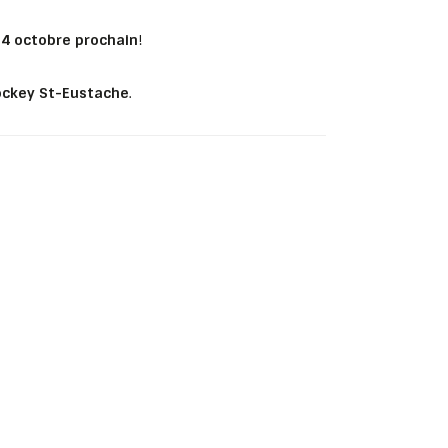
e
4 octobre prochain
!
ckey St-Eustache
.