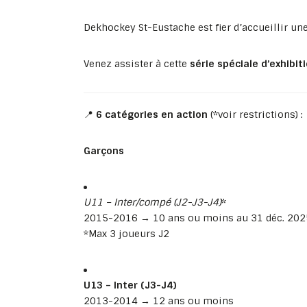
Dekhockey St-Eustache est fier d’accueillir un
Venez assister à cette
série spéciale d’exhibit
📍
6 catégories en action
(*voir restrictions) :
Garçons
U11 – Inter/compé (J2-J3-J4)
*
2015-2016 → 10 ans ou moins au 31 déc. 202
*Max 3 joueurs J2
U13 – Inter (J3-J4)
2013-2014 → 12 ans ou moins