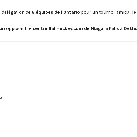
e délégation de
6 équipes de l’Ontario
pour un tournoi amical l
ion
opposant le
centre BallHockey.com de Niagara Falls
à
Dekho
5