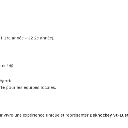
 J1 1re année = J2 2e année).
ine! 😎
égorie.
rie
pour les équipes locales.
r vivre une expérience unique et représenter
Dekhockey St-Eus