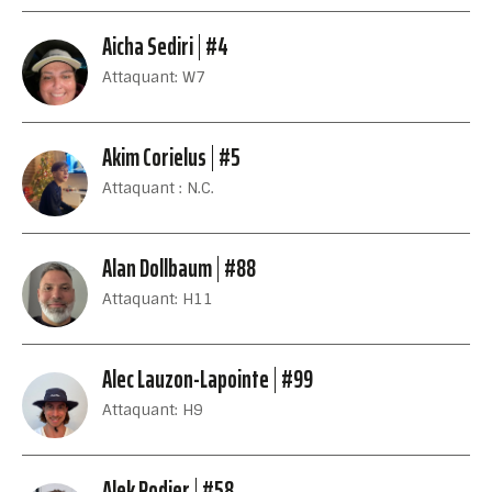
Aicha Sediri
#4
Attaquant: W7
Akim Corielus
#5
Attaquant : N.C.
Alan Dollbaum
#88
Attaquant: H11
Alec Lauzon-Lapointe
#99
Attaquant: H9
Alek Rodier
#58