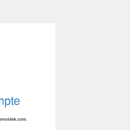
mpte
urnoidek.com
,