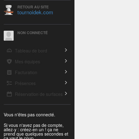
RETOUR AU SITE
tournoidek.com
NON CONNECTÉ
Tableau de bord
Mes équipes
Facturation
Présences
Réservation de surfaces
Vous n'êtes pas connecté.
Si vous n'avez pas de compte,
allez-y : créez-en un ! ça ne
prend que quelques secondes et
ça vaut le coup.